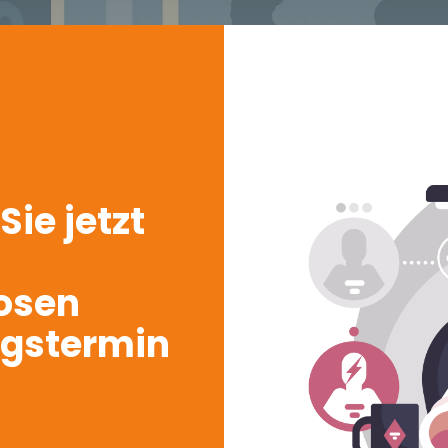
ie jetzt
osen
ngstermin