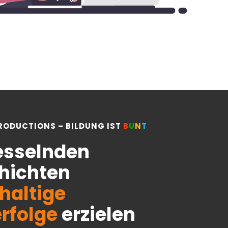
PRODUCTIONS – BILDUNG IST
B
U
N
T
fesselnden
hichten
haltige
erfolge
erzielen